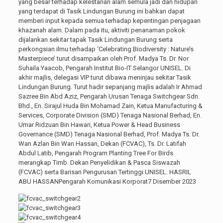
yang besar terhadap kelestarian alam semula jadi dan hidupan
yang terdapat di Tasik Lindungan Burung ini bahkan dapat
memberi input kepada semua terhadap kepentingan penjagaan
khazanah alam. Dalam pada itu, aktiviti penanaman pokok
dijalankan sekitar tapak Tasik Lindungan Burung serta
perkongsian ilmu terhadap ‘Celebrating Biodiversity : Nature’s
Masterpiece’ turut disampaikan oleh Prof. Madya Ts. Dr. Nor
Suhaila Yaacob, Pengarah Institut Bio-IT Selangor UNISEL. Di
akhir majlis, delegasi VIP turut dibawa meninjau sekitar Tasik
Lindungan Burung. Turut hadir sepanjang majlis adalah Ir Ahmad
Sazree Bin Abd Aziz, Pengarah Urusan Tenaga Switchgear Sdn.
Bhd., En. Sirajul Huda Bin Mohamad Zain, Ketua Manufacturing &
Services, Corporate Division (SMD) Tenaga Nasional Berhad, En.
Umar Ridzuan Bin Hawari, Ketua Power & Head Business
Governance (SMD) Tenaga Nasional Berhad, Prof. Madya Ts. Dr.
Wan Azlan Bin Wan Hassan, Dekan (FCVAC), Ts. Dr. Latifah
Abdul Latib, Pengarah Program Planting Tree For Birds
merangkap Timb. Dekan Penyelidikan & Pasca Siswazah
(FCVAC) serta Barisan Pengurusan Tertinggi UNISEL. HASRIL
ABU HASSANPengarah Komunikasi Korporat7 Disember 2023