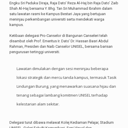
Engku Sri Paduka Diraja, Raja Dato’ Reza Al-Haj bin Raja Dato’ Zaib
Shah Al-Haj bersama Y. Bhg. Tan Sri Muhammad Ibrahim dalam
satu lawatan rasmi ke Kampus Bestari Jaya yang bertujuan
meninjau perkembangan universiti serta mendekati warga
kampus.
Ketibaan delegasi Pro-Canselor di Bangunan Canseleri telah
disambut oleh Prof. Emeritus Ir. Dato’ Dr. Hassan Basri Abdul
Rahman, Presiden dan Naib Canselor UNISEL, bersama barisan
pengurusan tertinggi universiti.
Lawatan dimulakan dengan sesi meninjau beberapa
lokasi strategik dan mercu tanda kampus, termasuk Tasik
Lindungan Burung, yang menawarkan suasana hijau dan
tenang sebagai lambang komitmen UNISEL terhadap
kelestarian alam sekitar.
Delegasi turut dibawa melawat Kolej Kediaman Pelajar, Stadium
UNISEL, Galeri Fakulti Komunikasi, Seni Visual dan